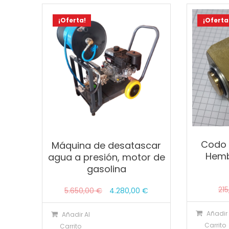
¡Oferta!
¡Oferta
Codo G
Máquina de desatascar
Hemb
agua a presión, motor de
gasolina
21
El
El
5.650,00
€
4.280,00
€
precio
precio
Añadir 
Añadir Al
original
actual
Carrito
Carrito
era:
es: