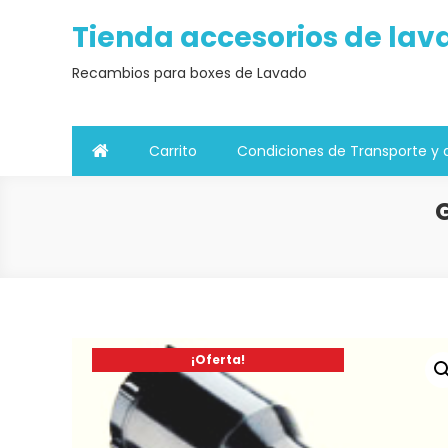
Saltar
Tienda accesorios de lav
al
contenido
Recambios para boxes de Lavado
Carrito
Condiciones de Transporte y 
¡Oferta!