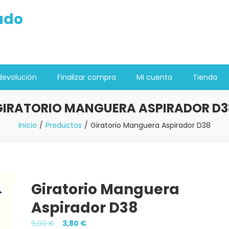
ado
devolución
Finalizar compra
Mi cuenta
Tienda
GIRATORIO MANGUERA ASPIRADOR D3
Inicio
Productos
Giratorio Manguera Aspirador D38
Giratorio Manguera
Aspirador D38
El
El
6,00
€
3,80
€