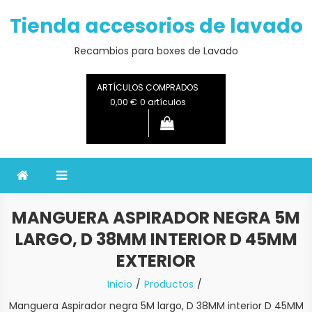
Saltar
Tienda accesorios de lavado
al
contenido
Recambios para boxes de Lavado
ARTÍCULOS COMPRADOS
0,00 €
0 artículos
MANGUERA ASPIRADOR NEGRA 5M
LARGO, D 38MM INTERIOR D 45MM
EXTERIOR
Inicio
Productos
Manguera Aspirador negra 5M largo, D 38MM interior D 45MM