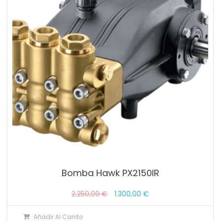
Bomba Hawk PX2150IR
El
El
2.250,00
€
1.300,00
€
precio
precio
Añadir Al Carrito
original
actual