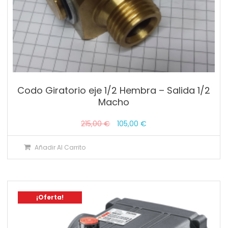
Codo Giratorio eje 1/2 Hembra – Salida 1/2
Macho
El
El
215,00
€
105,00
€
precio
precio
Añadir Al Carrito
original
actual
era:
es:
215,00 €.
105,00 €.
¡Oferta!