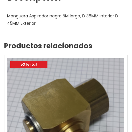
D
45MM
Manguera Aspirador negra 5M largo, D 38MM interior D
Exterior
45MM Exterior
cantidad
Productos relacionados
¡Oferta!