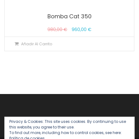
Bomba Cat 350
El
El
980,00
€
960,00
€
precio
precio
Añadir Al Carrito
original
actual
era:
es:
980,00 €.
960,00 €.
Privacy & Cookies: This site uses cookies. By continuing to use
this website, you agree to their use.
To find out more, including how to control cookies, see here:
Política de cookies