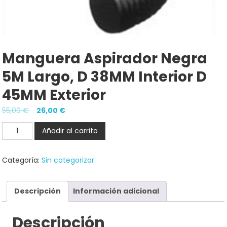
Manguera Aspirador Negra
5M Largo, D 38MM Interior D
45MM Exterior
El
El
55,00
€
26,00
€
precio
precio
Manguera
Añadir al carrito
original
actual
Aspirador
era:
es:
negra
Categoría:
Sin categorizar
55,00 €.
26,00 €.
5M
largo,
D
Descripción
Información adicional
38MM
interior
Descripción