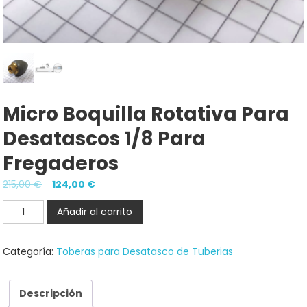
Micro Boquilla Rotativa Para
Desatascos 1/8 Para
Fregaderos
El
El
215,00
€
124,00
€
precio
precio
Micro
Añadir al carrito
original
actual
Boquilla
era:
es:
rotativa
Categoría:
Toberas para Desatasco de Tuberias
215,00 €.
124,00 €.
para
desatascos
1/8
Descripción