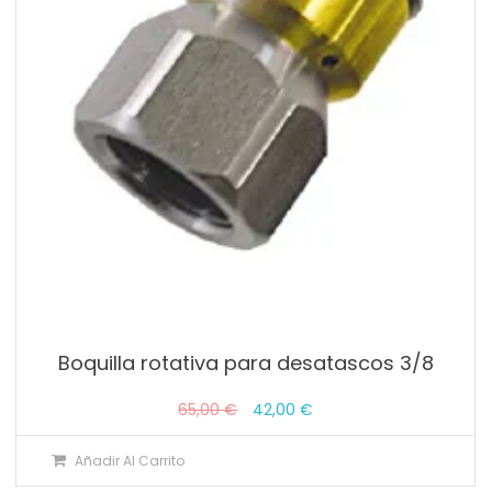
Boquilla rotativa para desatascos 3/8
El
El
65,00
€
42,00
€
precio
precio
Añadir Al Carrito
original
actual
era:
es: