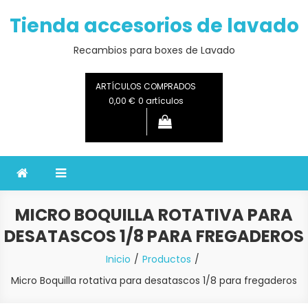
Saltar
Tienda accesorios de lavado
al
contenido
Recambios para boxes de Lavado
ARTÍCULOS COMPRADOS
0,00 €
0 artículos
MICRO BOQUILLA ROTATIVA PARA
DESATASCOS 1/8 PARA FREGADEROS
Inicio
Productos
Micro Boquilla rotativa para desatascos 1/8 para fregaderos